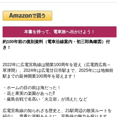
本書を持って、電車旅へ出かけよう！
約100年前の復刻資料（電車沿線案内・初三郎鳥瞰図）付
き！
2022年に広電宮島線は開業100周年を迎え（広電西広島～
草津間）、2024年は広電廿日市駅まで、2025年には地御前
駅までの延伸開業100周年を迎えます！
・ホームの目の前は海だった！
・花と果実の楽園があった⁉
・厳島合戦で名高い「火立岩」が消えた など
広電宮島線の知られざる歴史と、21駅周辺の散策ルートを
紹介し、貴重な資料をもとに、宮島線の魅力を探ります。