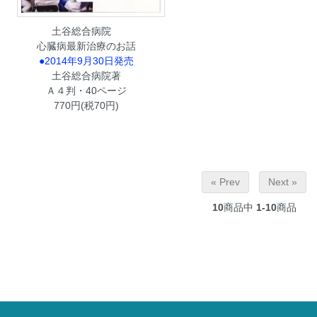
土谷総合病院
心臓病最新治療のお話
●2014年9月30日発売
土谷総合病院著
Ａ４判・40ページ
770円(税70円)
« Prev
Next »
10
商品中
1-10
商品