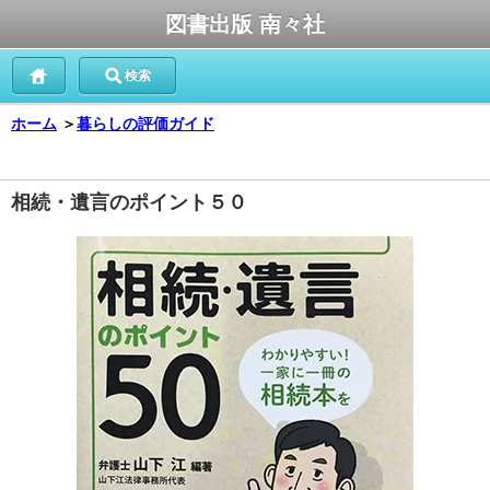
図書出版 南々社
検索
ホーム
＞
暮らしの評価ガイド
相続・遺言のポイント５０