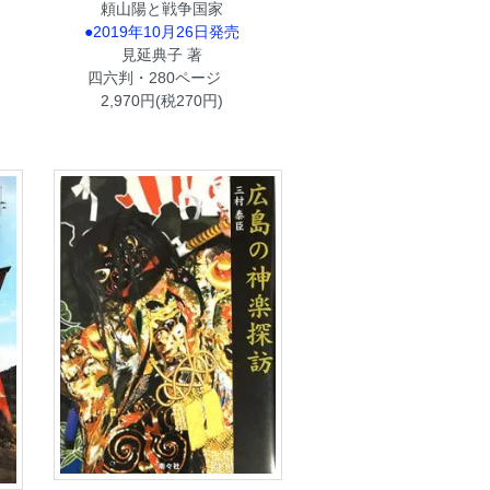
頼山陽と戦争国家
●2019年10月26日発売
見延典子 著
四六判・280ページ
2,970円(税270円)