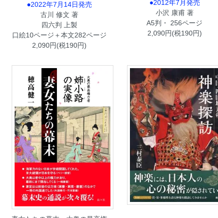
●2012年7月発売
●2022年7月14日発売
小沢 康甫 著
古川 修文 著
A5判・ 256ページ
四六判 上製
2,090円(税190円)
口絵10ページ＋本文282ページ
2,090円(税190円)