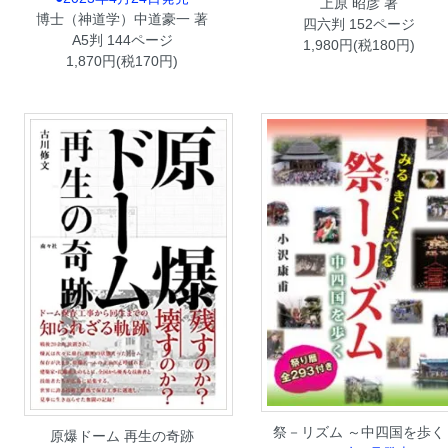
上原 昭彦 著
博士（神道学）中道豪一 著
四六判 152ページ
A5判 144ページ
1,980円(税180円)
1,870円(税170円)
祭－リズム ～中四国を歩く
原爆ドーム 再生の奇跡