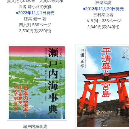
妻女たちの幕末 大奥の最高権
神楽探訪
力者 姉小路の実像
●2013年11月20日発売
●2023年11月1日発売
三村泰臣著
穂高 健一 著
Ａ５判・336ページ
四六判 536ページ
2,640円(税240円)
2,530円(税230円)
瀬戸内海事典