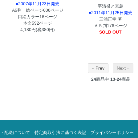
●2007年11月23日発売
平清盛と宮島
A5判 総ページ608ページ
●2011年11月25日発売
口絵カラー16ページ
三浦正幸 著
本文592ページ
Ａ５判176ページ
4,180円(税380円)
SOLD OUT
« Prev
Next »
24
商品中
13-24
商品
・配送について
特定商取引法に基づく表記
プライバシーポリシー