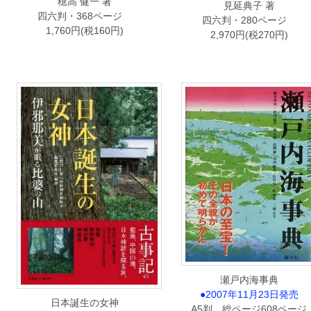
穂高 健一 著
見延典子 著
四六判・368ページ
四六判・280ページ
1,760円(税160円)
2,970円(税270円)
瀬戸内海事典
●2007年11月23日発売
日本誕生の女神
A5判 総ページ608ページ