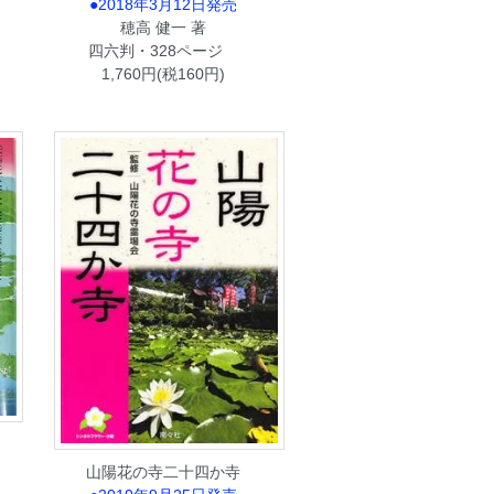
●2018年3月12日発売
穂高 健一 著
四六判・328ページ
1,760円(税160円)
山陽花の寺二十四か寺