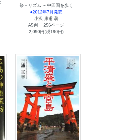
社
祭－リズム ～中四国を歩く
●2012年7月発売
小沢 康甫 著
A5判・ 256ページ
2,090円(税190円)