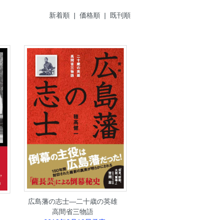
新着順
|
価格順
| 既刊順
広島藩の志士―二十歳の英雄
高間省三物語