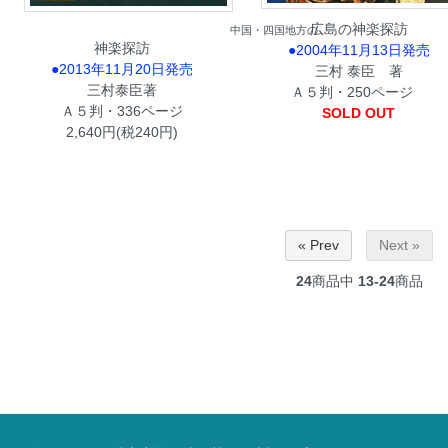
広島の神楽探訪
中国・四国地方の
神楽探訪
●2004年11月13日発売
●2013年11月20日発売
三村 泰臣 著
三村泰臣著
Ａ５判・250ページ
Ａ５判・336ページ
SOLD OUT
2,640円(税240円)
« Prev
Next »
24
商品中
13-24
商品