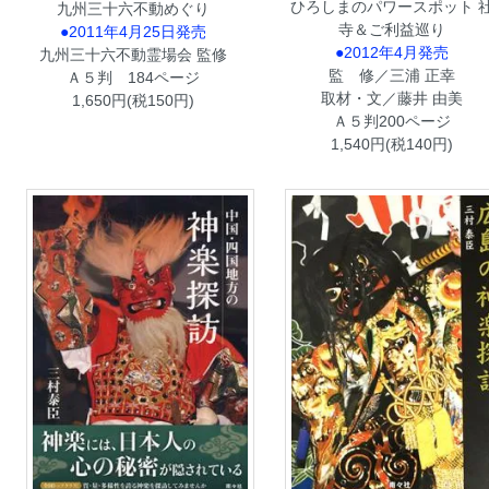
ひろしまのパワースポット 
九州三十六不動めぐり
寺＆ご利益巡り
●2011年4月25日発売
●2012年4月発売
九州三十六不動霊場会 監修
監 修／三浦 正幸
Ａ５判 184ページ
取材・文／藤井 由美
1,650円(税150円)
Ａ５判200ページ
1,540円(税140円)